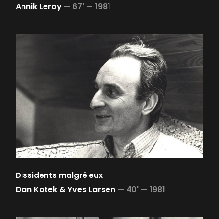
Annik Leroy
—
67' —
1981
Dissidents malgré eux
Dan Kotek & Yves Larsen
—
40' —
1981