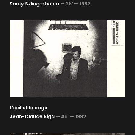
Samy Szlingerbaum
—
26' —
1982
L'oeil et la cage
Jean-Claude Riga
—
46' —
1982