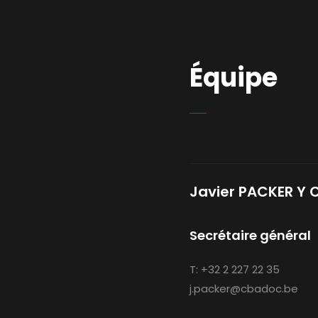
Équipe
Javier PACKER Y
Secrétaire général
T:
+32 2 227 22 35
j.packer@cbadoc.be