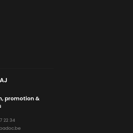
BAJ
on, promotion &
s
7 22 34
badoc.be