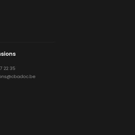
sions
7 22 35
ons@cbadoc.be