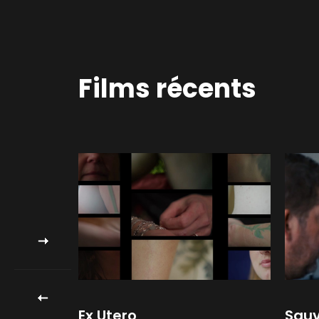
Films récents
Ex Utero
Sauv