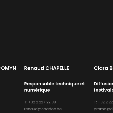
 COMYN
Renaud CHAPELLE
Clara 
Responsable technique et
Diffusi
numérique
festival
T:
+32 2 227 22 38
T:
+32 2 22
renaud@cbadoc.be
promo@c