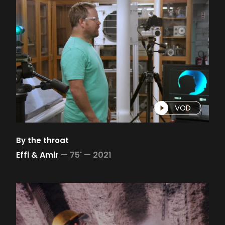
VOD
By the throat
Effi & Amir
—
75' —
2021