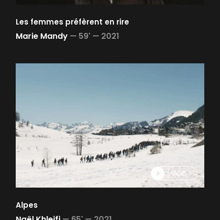
Les femmes préfèrent en rire
Marie Mandy
—
59' —
2021
VOD
Alpes
Naël Khleifi
—
65' —
2021