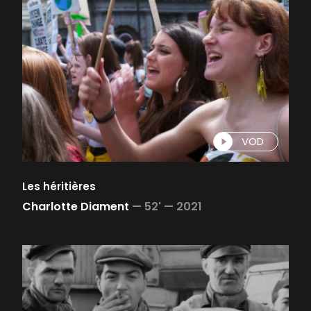
VOD
Les héritières
Charlotte Diament
—
52' —
2021