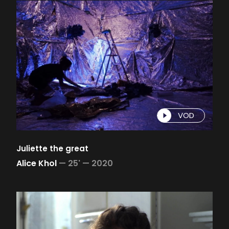
VOD
Juliette the great
Alice Khol
—
25' —
2020