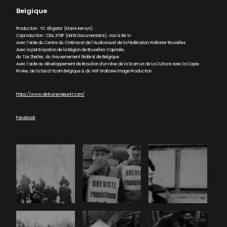
Belgique
Production : YC Alligator (Marie Kervyn)
Coproduction : CBA, RTBF (Unité Documentaire), Voo & Be tv
Avec l’aide du Centre du Cinéma et de l’Audiovisuel de la Fédération Wallonie-Bruxelles
Avec la participation de la Région de Bruxelles-Capitale,
du Tax Shelter, du Gouvernement fédéral de Belgique
Avec l’aide au développement de Brouillon d’un rêve de la Scam et de La Culture avec la Copie
Privée, de la Sacd-Scam Belgique & du WIP Wallonie Image Production
https://www.detruirerajeunit.com/
Facebook