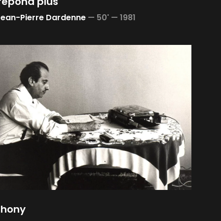
 répond plus
Jean-Pierre Dardenne
—
50' —
1981
hony