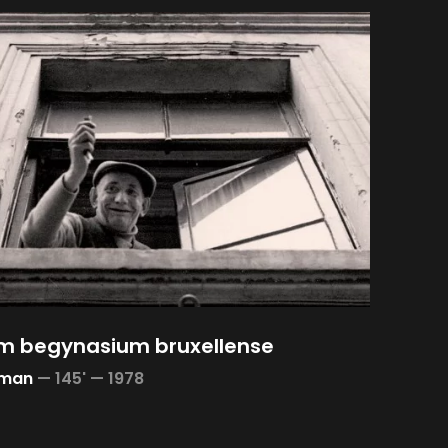
 begynasium bruxellense
hman
—
145' —
1978