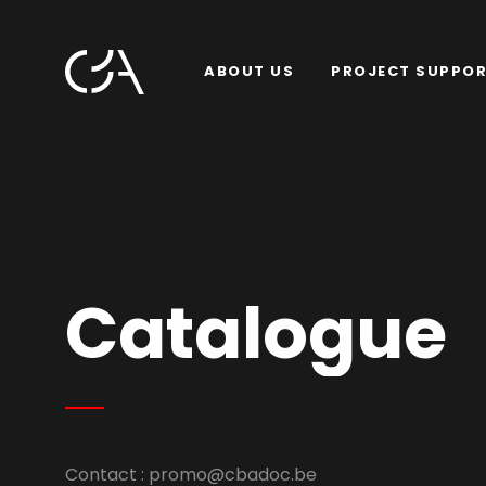
ABOUT US
PROJECT SUPPO
Catalogue
Contact :
promo@cbadoc.be