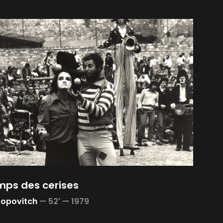
mps des cerises
Popovitch
—
52' —
1979