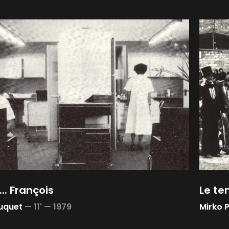
.. François
Le te
auquet
—
11' —
1979
Mirko 