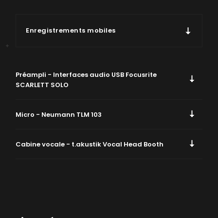
Enregistrements mobiles
Matériel
Préampli - Interfaces audio USB Focusrite
SCARLETT SOLO
Caméras
Micro - Neumann TLM 103
Objectifs
Son
Cabine vocale - t.akustik Vocal Head Booth
Pieds
Eclairages