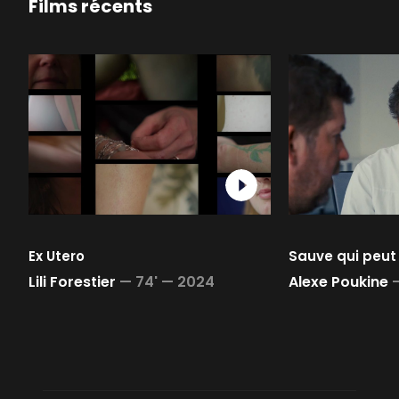
Films récents
Infrastructure
Montage image
Montage son & mixage
Station Montage Mobile
Etalonnage mobile
Ex Utero
Sauve qui peut
Lili Forestier
—
74' —
2024
Alexe Poukine
Enregistrements mobiles
Ressources