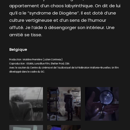
appartement d’un chaos labyrinthique. On dit de lui
qu’il a le “syndrome de Diogène”. Il est doté d’une
culture vertigineuse et d’un sens de l’humour
affuté. Je l’aide à désengorger son intérieur. Une
amitié se tisse.
Belgique
Production : Matière Première (Julien Contreau)
Coproduction : GSARA, Luna Blue Film, Shelter Prod, CBA
Avec le soutien du Centre du cinéma et de l’Audiovisuel de la Fédération Wallonie-Bruxelles. Un film
développé dans le cadre du SIC.