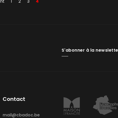
nt
1
2
3
4
S'abonner à la newslette
Contact
mail@cbadoc.be