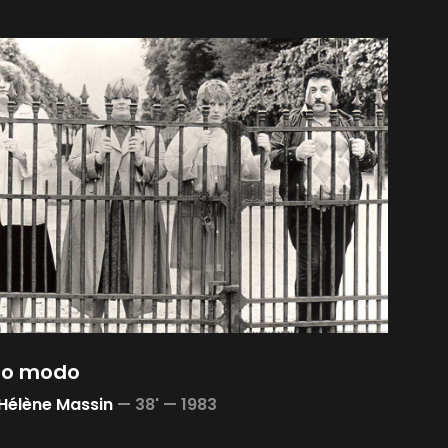
so modo
Hélène Massin
—
38' —
1983