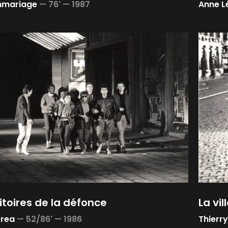
nmariage
—
76' —
1987
Anne L
ritoires de la défonce
La vi
rrea
—
52/86' —
1986
Thierr