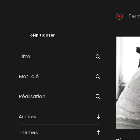
Term
Réinitialiser
Années
Thèmes