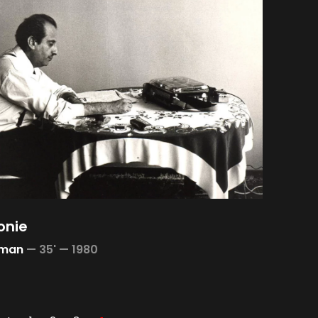
onie
hman
—
35' —
1980