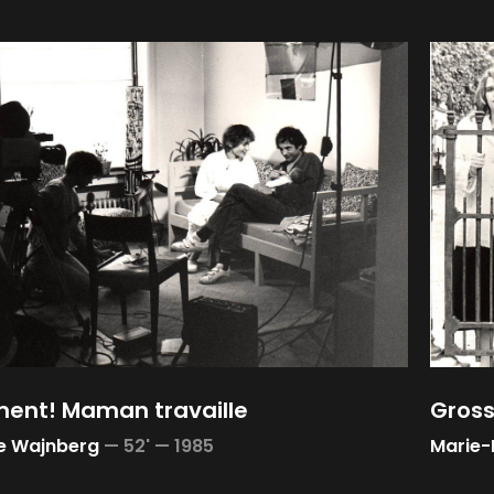
ent! Maman travaille
Gros
e Wajnberg
—
52' —
1985
Marie-