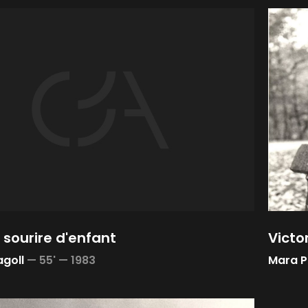
 sourire d'enfant
Victo
agoll
—
55' —
1983
Mara P