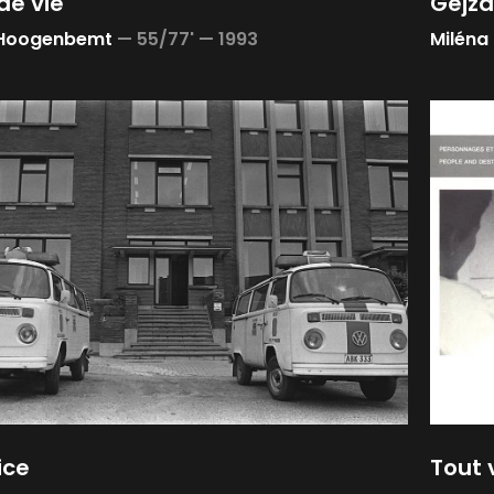
de vie
Gejza
 Hoogenbemt
—
55/77' —
1993
Miléna
ice
Tout 