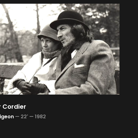
r Cordier
igeon
—
22' —
1982