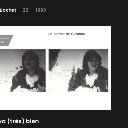
 Bochet
—
22' —
1993
va (très) bien