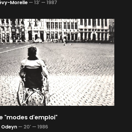
évy-Morelle
—
13' —
1987
lle "modes d'emploi"
y Odeyn
—
20' —
1986