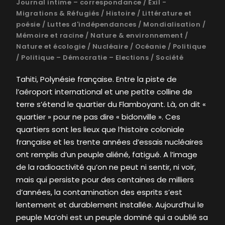
Journal intime – correspondance
/
Exil -
Migrations & Réfugiés
/
Histoire
/
Littérature et
poésie
/
Luttes d'indépendances
/
Mondialisation
/
Mémoire et racine
/
Nature & environnement
/
Nature et écologie
/
Nucléaire
/
Océanie
/
Politique
/
Politique – Démocratie – Elections
/
Société
Tahiti, Polynésie française. Entre la piste de
l’aéroport international et une petite colline de
terre s’étend le quartier du Flamboyant. Là, on dit «
quartier » pour ne pas dire « bidonville ». Ces
quartiers sont les lieux que l’histoire coloniale
française et les trente années d’essais nucléaires
ont remplis d’un peuple aliéné, fatigué. A l’image
de la radioactivité qu’on ne peut ni sentir, ni voir,
mais qui persiste pour des centaines de milliers
d’années, la contamination des esprits s’est
lentement et durablement installée. Aujourd’hui le
peuple Ma’ohi est un peuple dominé qui a oublié sa