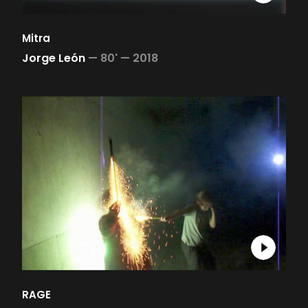
Mitra
Jorge León
—
80' —
2018
RAGE