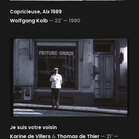
Capricieuse, Aix 1989
Wolfgang Kolb
—
22' —
1990
Je suis votre voisin
Karine de Villers
&
Thomas de Thier
—
21' —