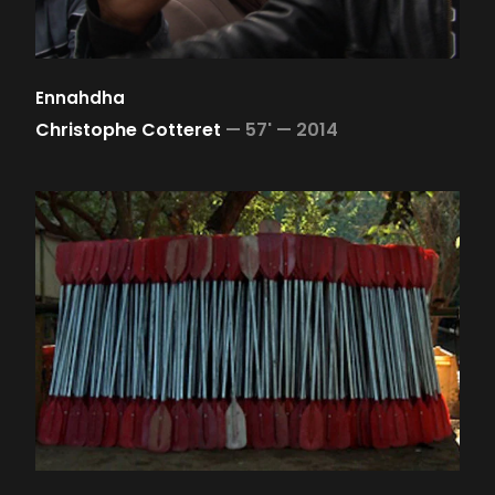
Ennahdha
Christophe Cotteret
—
57' —
2014