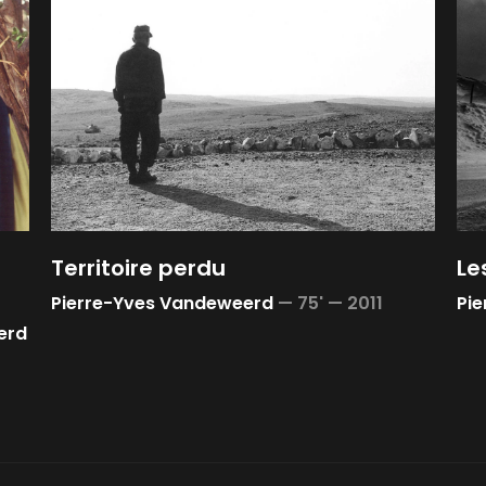
Territoire perdu
Le
Pierre-Yves Vandeweerd
—
75' —
2011
Pi
erd