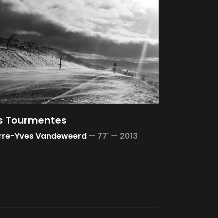
s Tourmentes
erre-Yves Vandeweerd
—
77' —
2013