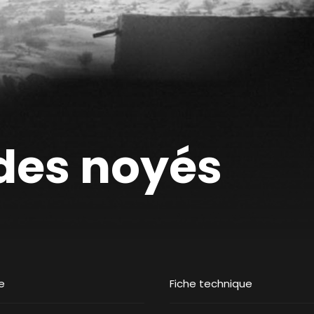
 des noyés
e
Fiche technique