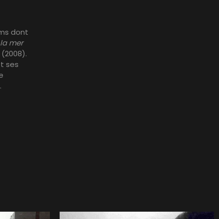
lms dont
 la mer
3
(2008).
et ses
e
.