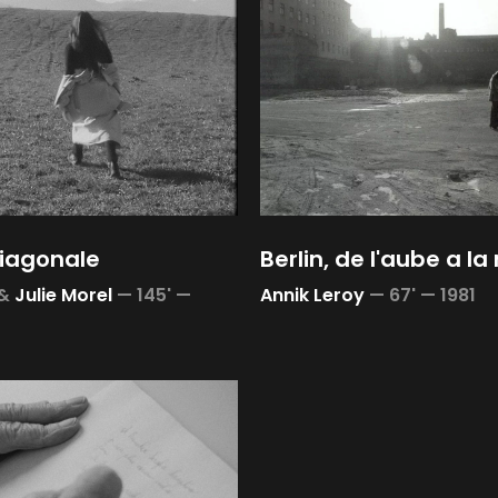
diagonale
Berlin, de l'aube a la 
&
Julie Morel
—
145' —
Annik Leroy
—
67' —
1981