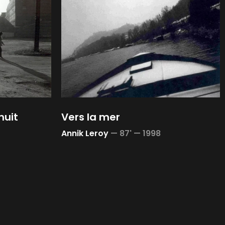
nuit
Vers la mer
Annik Leroy
—
87' —
1998