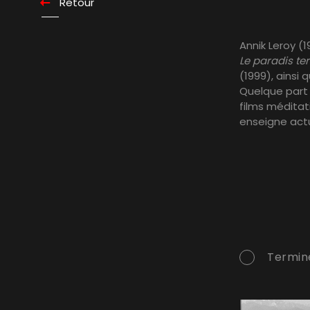
Retour
Annik Leroy (
Le paradis ter
(1999), ainsi 
Quelque part e
films méditat
enseigne actu
Termin