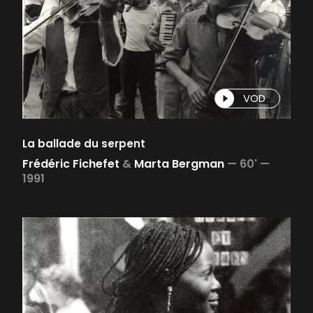
VOD
La ballade du serpent
Frédéric Fichefet
&
Marta Bergman
—
60' —
1991