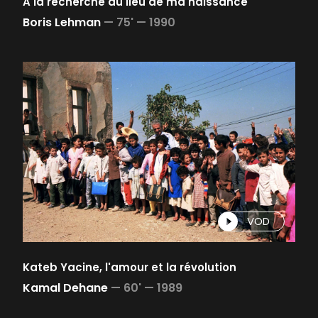
A la recherche du lieu de ma naissance
Boris Lehman
—
75' —
1990
VOD
Kateb Yacine, l'amour et la révolution
Kamal Dehane
—
60' —
1989