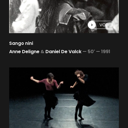
VOD
Sango nini
Anne Deligne
&
Daniel De Valck
—
50' —
1991