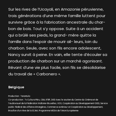
Sur les rives de l’Ucayali, en Amazonie péruvienne,
trois générations d’une même famille luttent pour
survivre grâce à la fabrication ancestrale du char-
bon de bois. Tout s’y oppose. Suite à un accident
qui a brûlé ses pieds, la grand- mère quitte la
famille dans l’espoir de mourir ail- leurs, loin du
charbon. Seule, avec son fils encore adolescent,
Nancy survit à peine. En vain, elle tente d’écouler sa
production de charbon sur un marché agonisant.
Rêvant d’une vie plus facile, son fils se désolidarise
du travail de « Carbonero ».
Belgique
Production : Tarantula
Co-production : Tv Cultura Péru, CBA, RTBF, DGD Avec le soutien du Centre du Cinéma et de
l’Audiovisuel de la Fédération Wallonie-Bruxelles, VOO, Coopération au Développement-DGD, Service
public fédéral des Affaires étrangères, Commerce extérieur et Coopération au Développement,
Brouillon d’un rêve de la SCAM, Programme MEDIA de l’Union Européenne