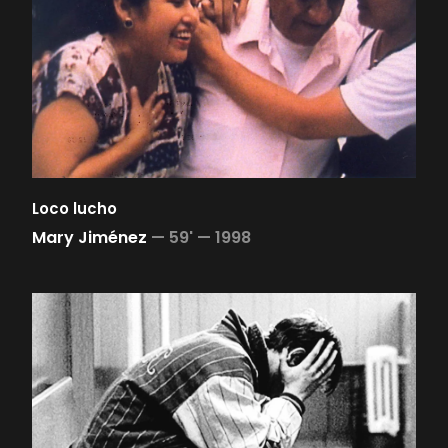
Loco lucho
Mary Jiménez
—
59' —
1998