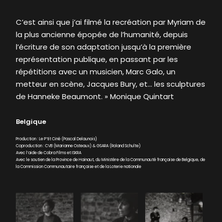
C’est ainsi que j’ai filmé la recréation par Myriam de
la plus ancienne épopée de l’humanité, depuis
l’écriture de son adaptation jusqu’à la première
représentation publique, en passant par les
répétitions avec un musicien, Marc Galo, un
metteur en scène, Jacques Bury, et… les sculptures
de Hanneke Beaumont. » Monique Quintart
Belgique
Production : Le P’tit Ciné (Pascal Delaunois)
Coproduction : CVB (Marianne Osteaux) & GSARA (Roland Schulte)
Avec l’aide de Cobra Films et ISKRA
Avec le soutien de la Province de Hainaut, du Ministère de la Communauté française de Belgique, de
la Commission Communautaire française et de la Loterie nationale