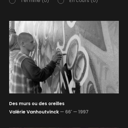
Terminé (0)
En cours (0)
Des murs ou des oreilles
Valérie Vanhoutvinck
—
66' —
1997