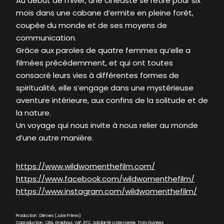
Au début de l’hiver, une cinéaste se retire pour six
mois dans une cabane d’ermite en pleine forêt,
coupée du monde et de ses moyens de
communication.
Grâce aux paroles de quatre femmes qu’elle a
filmées précédemment, et qui ont toutes
consacré leurs vies à différentes formes de
spiritualité, elle s’engage dans une mystérieuse
aventure intérieure, aux confins de la solitude et de
la nature.
Un voyage qui nous invite à nous relier au monde
d’une autre manière.
https://www.wildwomenthefilm.com/
https://www.facebook.com/wildwomenthefilm/
https://www.instagram.com/wildwomenthefilm/
Production : Dérives (Julie Frères)
Coproduction : CBA, Graphoui, VAF, RTC, Solidarité cistercienne, Trois Guinées