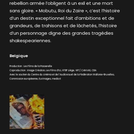
rebellion armée l’obligent à un exil et une mort
sans gloire. « Mobutu, Roi du Zaïre », c’est l’histoire
d’un destin exceptionnel fait d’ambitions et de
grandeurs, de trahisons et de lâchetés, l’histoire
d’un personnage digne des grandes tragédies
shakespeariennes.
Belgique
Production : Les Films de la Passerelle
Coproduction : Image Création, Les Films d’Ici, RTBF Liège, VRT/ CANVAS, CBA
Avec le soutien du Centre du cinéma et de l’Audiovisuel de la Fédération Wallonie-Bruxelles,
Commission européenne, Eurimages, media II