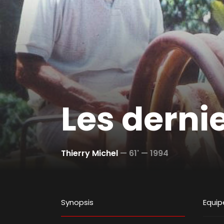
Les derni
Thierry Michel
—
61' —
1994
Synopsis
Equip