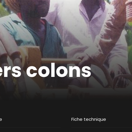
ers colons
e
Fiche technique