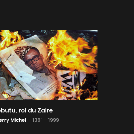
butu, roi du Zaire
erry Michel
—
136' —
1999