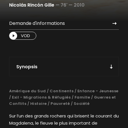
Nicolás Rincón Gille
—
76' —
2010
Demande d'informations
VOD
Synopsis
Amérique du Sud
/
Continents
/
Enfance - Jeunesse
/
Exil - Migrations & Réfugiés
/
Famille
/
Guerres et
Conflits
/
Histoire
/
Pauvreté
/
Société
Sur l’un des grands rochers qui brisent le courant du
Magdalena, le fleuve le plus important de