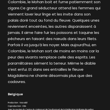
Colombie, le Mohan boit et fume patiemment son
cigare.Ce grand séducteur attend les femmes qui
viennent laver leur linge et les invite dans son
palais doré tout au fond du fleuve. Quelques unes
reviennent enceintes, les autres disparaissent à
jamais. Il aime faire fuir les poissons et taquine les
pêcheurs en faisant des nœuds dans leurs filets.
Parfois il va jusqu’à les noyer. Mais aujourd’hui, en
Colombie, le Mohan sort de moins en moins car la
peur des vivants remplace celle des esprits. Les
paramilitaires sèment la terreur. Même le diable
s’est enfui. Et dans ses entrailles le fleuve
Magdalena ne charrie désormais plus que des
cadavres.
Belgique
Production : Voa asbl
Coproduction : CBA
Avec le soutien du Centre du cinéma et de l’Audiovisuel de la Fédération Wallonie-Bruxelles