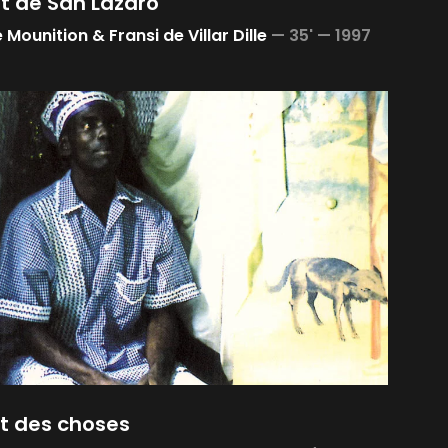
it de San Lazaro
Mounition & Fransi de Villar Dille
—
35' —
1997
t des choses