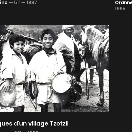
Zéno
—
51' —
1997
Oranne 
1995
ues d'un village Tzotzil