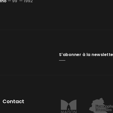
Zéno
—
99' —
1992
S'abonner à la newslette
Contact