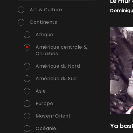
Le mur 
Art & Culture
Dominiqu
Continents
Afrique
Amérique centrale &
Caraibes
Amérique du Nord
Amérique du Sud
Asie
Europe
Moyen-Orient
Ya bast
Océanie