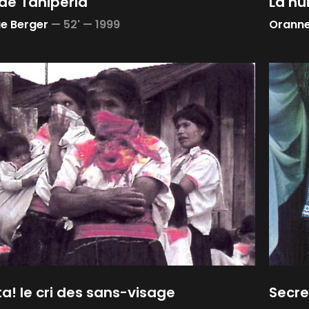
de Taniperla
La nu
e Berger
—
52' —
1999
Oranne 
a! le cri des sans-visage
Secre