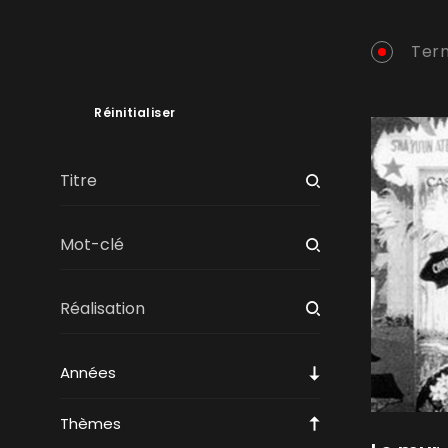
Term
Réinitialiser
Années
Thèmes