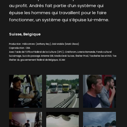
au profit. Andrès fait partie d’un système qui
épuise les hommes qui travaillent pour le faire
fonctionner, un système qui s’épuise lui-même.
Suisse, Belgique
Production : Hélicotronc (Anthony Rey), Dok Mobile (Mark Olexa)
Coproduction : CBA
Avec l’aide de l’Office Fédéral de la Culture (OFC), Cinéforom, Loterie Romande, Fonds culturel
Suissimage, Succès passage Antenne SSR, Media Desk Suisse, Shelter Prod, Taxshelter.be et ING, Tax
Shelter du gouvernement fédéral de Belgique, SCAM