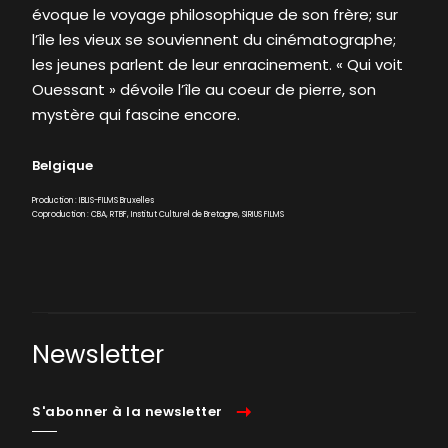
évoque le voyage philosophique de son frère; sur
l’île les vieux se souviennent du cinématographe;
les jeunes parlent de leur enracinement. « Qui voit
Ouessant » dévoile l’île au coeur de pierre, son
mystère qui fascine encore.
Belgique
Production : IBLIS-FILMS Bruxelles
Coproduction : CBA, RTBF, Institut Culturel de Bretagne, SIRIUS FILMS
Newsletter
S'abonner à la newsletter