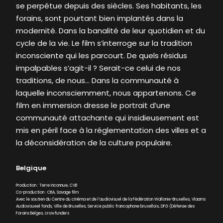
se perpétue depuis des siècles. Ses habitants, les
forains, sont pourtant bien implantés dans la
modernité. Dans la banalité de leur quotidien et du
cycle de la vie. Le film s’interroge sur la tradition
inconsciente qui les parcourt. De quels résidus
impalpables s’agit-il ? Serait-ce celui de nos
traditions, de nous… Dans la communauté à
laquelle inconsciemment, nous appartenons. Ce
film en immersion dresse le portrait d’une
communauté attachante qui insidieusement est
mis en péril face à la réglementation des villes et a
la déconsidération de la culture populaire.
Belgique
Production : Terre Inconnue, CVB
Co-production : CBA, Savage film
Avec le soutien du Centre du cinéma et de l’audiovisuel de la Fédération Wallonie-Bruxelles, Vlaams
Audiovisueel fonds, Ville de Bruxelles, Service public francophone bruxellois, DFG (Défense des
Forains Belges, crowfunders