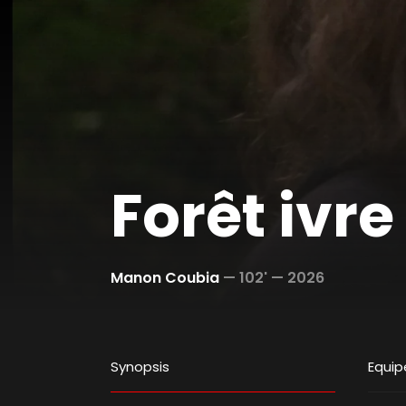
Forêt ivre
Manon Coubia
—
102' —
2026
Synopsis
Equip