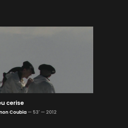
eu cerise
non Coubia
—
53' —
2012