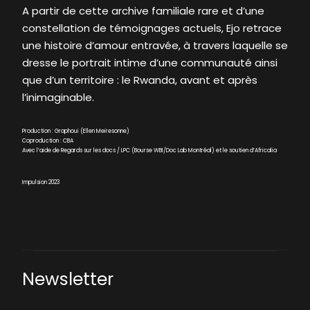
A partir de cette archive familiale rare et d’une
constellation de témoignages actuels, Ejo retrace
une histoire d’amour entravée, à travers laquelle se
dresse le portrait intime d’une communauté ainsi
que d’un territoire : le Rwanda, avant et après
l’inimaginable.
Production : Graphoui (Ellen Meiresonne)
Coproduction : CBA
Avec l’aide de Regards sur les docs / LPC (Bourse WBI/Doc Lab Montréal) et le soutien d’Africalia
Impulsion 2023
Newsletter