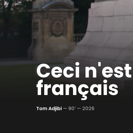
Ceci n'est
français
Tom Adjibi
—
90' —
2026