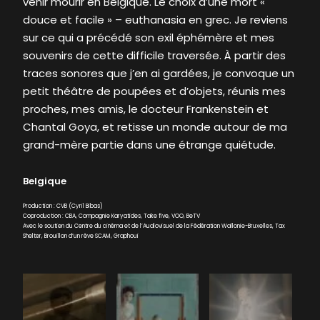
venir mourir en Belgique. Le choix d’une mort «
douce et facile » – euthanasia en grec. Je reviens
sur ce qui a précédé son exil éphémère et mes
souvenirs de cette difficile traversée. À partir des
traces sonores que j’en ai gardées, je convoque un
petit théâtre de poupées et d’objets, réunis mes
proches, mes amis, le docteur Frankenstein et
Chantal Goya, et retisse un monde autour de ma
grand-mère partie dans une étrange quiétude.
Belgique
Production : CVB (Cyril Bibas)
Coproduction : CBA, Compagnie Karyatides, Take five, VOO, BeTV
Avec le soutien du Centre du cinéma et de l’Audiovisuel de la Fédération Wallonie-Bruxelles, Tax
Shelter, Brouillon d’un rêve SCAM, Graphoui