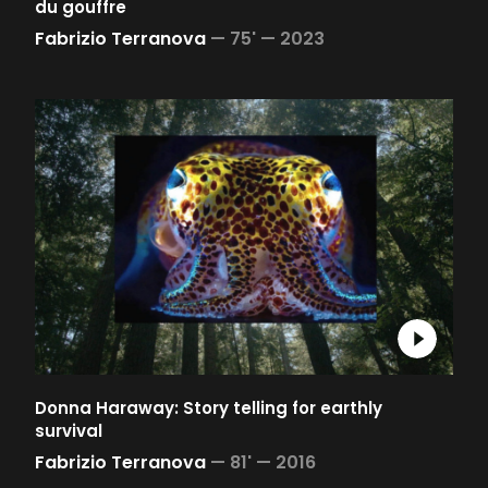
du gouffre
Fabrizio Terranova
—
75' —
2023
Donna Haraway: Story telling for earthly
survival
Fabrizio Terranova
—
81' —
2016