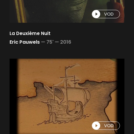
VOD
La Deuxième Nuit
Eric Pauwels
—
75' —
2016
VOD